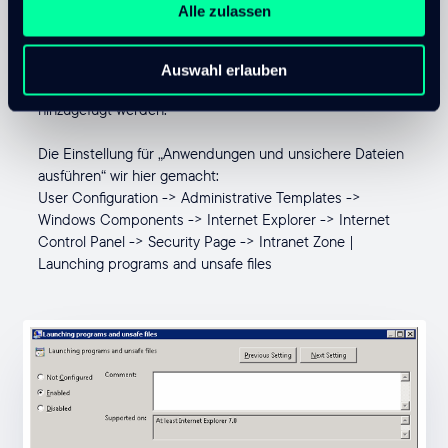
Alle zulassen
Der Servername und der Domänenname müssen zu der
Auswahl erlauben
Trusted Zone [ 1 ] der Zone für das Lokale Intranet
hinzugefügt werden.
Die Einstellung für „Anwendungen und unsichere Dateien
ausführen“ wir hier gemacht:
User Configuration -> Administrative Templates ->
Windows Components -> Internet Explorer -> Internet
Control Panel -> Security Page -> Intranet Zone |
Launching programs and unsafe files