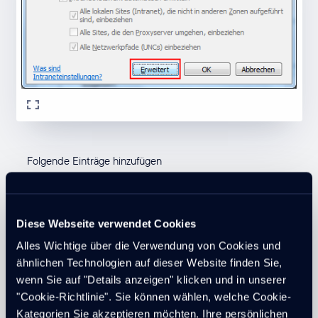
Folgende Einträge hinzufügen
\\myserver
domain.intra
\\domain.intra
Diese Webseite verwendet Cookies
Alles Wichtige über die Verwendung von Cookies und
Diese Einstellungen können
ähnlichen Technologien auf dieser Website finden Sie,
natürlich Domänenweit, via
wenn Sie auf "Details anzeigen" klicken und in unserer
GPO verteilt werden
"Cookie-Richtlinie". Sie können wählen, welche Cookie-
Kategorien Sie akzeptieren möchten. Ihre persönlichen