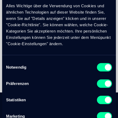
Erstellt am
Bearbeitet am
11. Jan 2022
14. Nov 2022
Alles Wichtige über die Verwendung von Cookies und
ähnlichen Technologien auf dieser Website finden Sie,
wenn Sie auf "Details anzeigen" klicken und in unserer
"Cookie-Richtlinie". Sie können wählen, welche Cookie-
Kategorien Sie akzeptieren möchten. Ihre persönlichen
WEITERFÜHRENDE INFORMATIONEN
Einstellungen können Sie jederzeit unter dem Menüpunkt
APIs – der Klebstoff für
"Cookie-Einstellungen" ändern.
die Digitalisierung
Einwilligungsauswahl
Notwendig
Präferenzen
Statistiken
Marketing