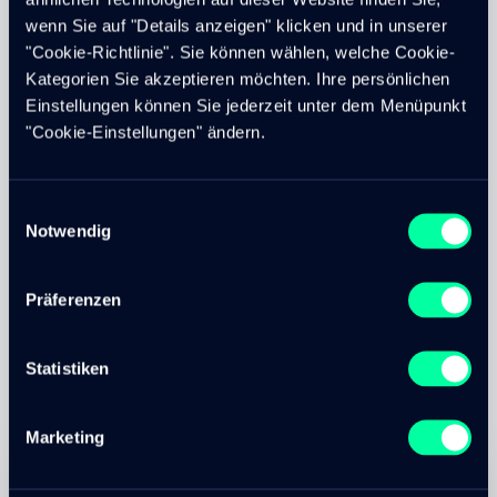
wenn Sie auf "Details anzeigen" klicken und in unserer
Verteilen
"Cookie-Richtlinie". Sie können wählen, welche Cookie-
Sie haben die Möglichkeit alle Produkte zu
Kategorien Sie akzeptieren möchten. Ihre persönlichen
verschiedenen Distributionskanälen zuzuweisen. Sei es
Einstellungen können Sie jederzeit unter dem Menüpunkt
E-Commerce, Mobile Apps, Print oder Point of Sales
"Cookie-Einstellungen" ändern.
Anwendungen.
Sie können Datenkataloge zusammenstellen, die Sie
den jeweiligen Distributionskanälen zuweisen wollen.
Einwilligungsauswahl
Notwendig
Akeneo übernimmt für Sie den Export von Datensätzen
an externe Tools wie Web-to-Print Software um,
effizient Printkataloge zu produzieren oder Datensätze
Präferenzen
in einen Online Shop zu laden.
Statistiken
Case Study PIM
Patrick Wäger
Marketing
Senior Solution Architect / Projektleiter
Patrick kontaktieren