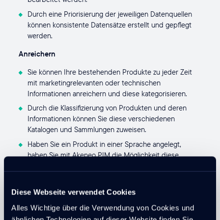
Durch eine Priorisierung der jeweiligen Datenquellen
können konsistente Datensätze erstellt und gepflegt
werden.
Anreichern
Sie können Ihre bestehenden Produkte zu jeder Zeit
mit marketingrelevanten oder technischen
Informationen anreichern und diese kategorisieren.
Durch die Klassifizierung von Produkten und deren
Informationen können Sie diese verschiedenen
Katalogen und Sammlungen zuweisen.
Haben Sie ein Produkt in einer Sprache angelegt,
haben Sie mit Akeneo PIM die Möglichkeit diese
Produkte in zahlreiche Sprachen zu übersetzen.
Sie können den Lebenszyklus Ihrer Daten organisieren
und Prüfintervalle und Workflows festlegen.
Diese Webseite verwendet Cookies
Mit Akeneo können Sie bestehende Daten auf
Alles Wichtige über die Verwendung von Cookies und
Aktualität, Vollständigkeit und Redundanz kontrollieren.
ähnlichen Technologien auf dieser Website finden Sie,