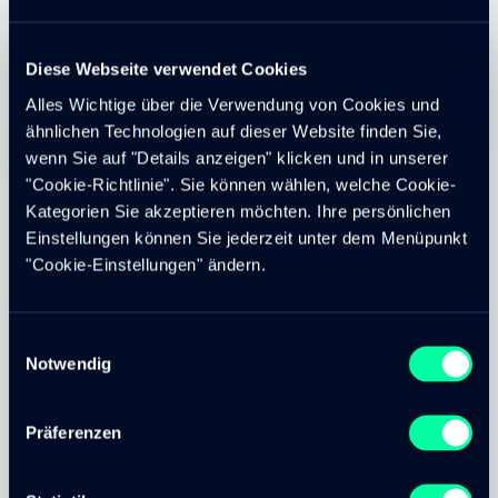
Diese Webseite verwendet Cookies
Alles Wichtige über die Verwendung von Cookies und
Sulu CMS Admin-Oberfläche
ähnlichen Technologien auf dieser Website finden Sie,
wenn Sie auf "Details anzeigen" klicken und in unserer
"Cookie-Richtlinie". Sie können wählen, welche Cookie-
Inhaltsstruktur erstellen & neue Seiten hinzufügen
Kategorien Sie akzeptieren möchten. Ihre persönlichen
Was bringt die schönste Webseite, ohne wertvolle Inhalte.
Einstellungen können Sie jederzeit unter dem Menüpunkt
Mit dem Sulu Content Management System können Sie
"Cookie-Einstellungen" ändern.
diese wertvollen Inhalte nun selber erstellen und
verwalten. Im Grunde ist das Prinzip von Sulu ganz
einfach. Die Bearbeitungsoberfläche für die Inhalte ist
Einwilligungsauswahl
aufgebaut, wie die Ordnerverwaltung auf allen gängigen
Notwendig
Computern. Pro Hierarchiestufe gibt es eine Spalte. Die
Hierarchiestufe ist von Links nach rechts abnehmend. Sie
können auf jeder Stufe beliebig viele Seiten hinzufügen.
Präferenzen
Natürlich kann man im Sulu auch bereits bestehende
Inhaltsseiten verschieben.