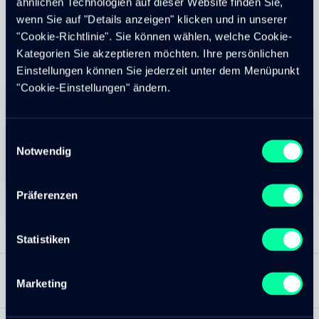
ähnlichen Technologien auf dieser Website finden Sie,
Gerne helfen wir Ihnen, Ihre Fachapplikation an Ihre
wenn Sie auf "Details anzeigen" klicken und in unserer
Online-Plattform
anzubinden und Teile Ihrer Daten in
"Cookie-Richtlinie". Sie können wählen, welche Cookie-
definierbarer Form zur Verfügung zu stellen und damit zu
Kategorien Sie akzeptieren möchten. Ihre persönlichen
interagieren.
Einstellungen können Sie jederzeit unter dem Menüpunkt
"Cookie-Einstellungen" ändern.
Philippe Bumann
Senior Fullstack Software Developer
Philippe kontaktieren
Einwilligungsauswahl
Notwendig
Erstellt am
Bearbeitet am
11. Jan 2022
21. Sep 2022
Präferenzen
Statistiken
NACH OBEN
EN
—
CLOUDTEC.COM
Marketing