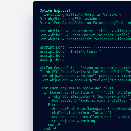
Option
Explicit
' Installing multiple Fonts in Windows 7

Dim objShell, objFSO, wshShell

Dim strFontSourcePath, objFolder, objFont, ob
Set objShell = CreateObject("Shell.Applicatio
Set wshShell = CreateObject("WScript.Shell")

Set objFSO = createobject("Scripting.Filesyst
Wscript.Echo "-------------------------------
Wscript.Echo " Install Fonts "

Wscript.Echo "-------------------------------
Wscript.Echo " "

strFontSourcePath = "\\yourservername\share\f
If objFSO.FolderExists(strFontSourcePath) The
 Set objNameSpace = objShell.Namespace(strFon
 Set objFolder = objFSO.getFolder(strFontSour
 For Each objFile In objFolder.files

  If LCase(right(objFile,4)) = ".ttf" OR LCas
    If objFSO.FileExists("C:\Windows\Fonts\" 
      Wscript.Echo "Font already installed: "
    Else

      Set objFont = objNameSpace.ParseName(ob
      objFont.InvokeVerb("Install")

      Wscript.Echo "Installed Font: " & objFi
      Set objFont = Nothing

    End If

  End If
