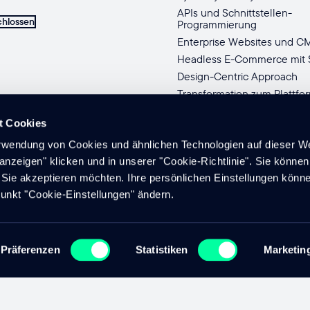
APIs und Schnittstellen-
chlossen
Programmierung
Enterprise Websites und 
Headless E-Commerce mit S
Design-Centric Approach
Transformation zum Plattfo
Geschäftsmodell
t Cookies
erwendung von Cookies und ähnlichen Technologien auf dieser We
 anzeigen" klicken und in unserer "Cookie-Richtlinie". Sie könne
Sie akzeptieren möchten. Ihre persönlichen Einstellungen könn
unkt "Cookie-Einstellungen" ändern.
Cookie Eins
Präferenzen
Statistiken
Marketin