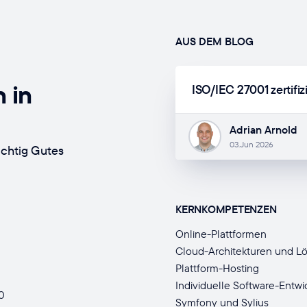
AUS DEM BLOG
 in
ISO/IEC 27001 zertifiz
Adrian Arnold
03.Jun 2026
ichtig Gutes
KERNKOMPETENZEN
Online-Plattformen
Cloud-Architekturen und L
Plattform-Hosting
Individuelle Software-Entwi
0
Symfony und Sylius