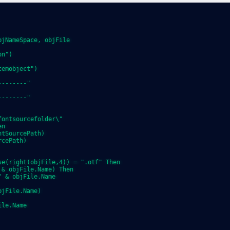
jNameSpace, objFile

n")

emobject")

-------"

-------"

ontsourcefolder\"

n

tSourcePath)

cePath)

e(right(objFile,4)) = ".otf" Then

& objFile.Name) Then

 & objFile.Name

jFile.Name)

le.Name
