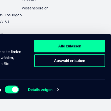
Wissensbereich
CMS-Lösungen
ylius
rm-
Alle zulassen
bsite finden
n wählen,
Auswahl erlauben
en Sie
tellungen
Datenschutz
Nutzungsbedingungen
AGB
Impressum
g
Details zeigen