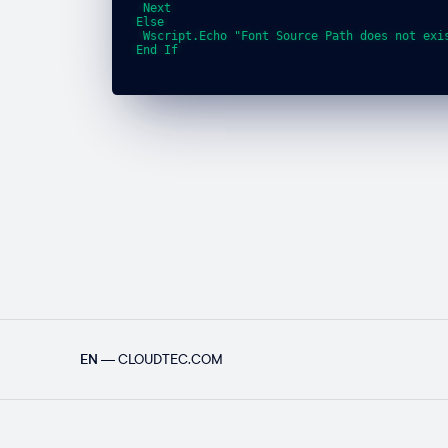
 Next

Else

 Wscript.Echo "Font Source Path does not exis
End If

EN
—
CLOUDTEC.COM