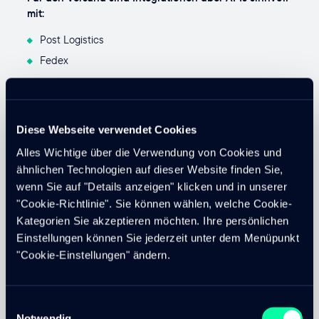
mit:
Post Logistics
Fedex
Beliebte an ERP und Buchhaltungssysteme wie:
SAP Business One
Diese Webseite verwendet Cookies
Abacus
Alles Wichtige über die Verwendung von Cookies und
Bexio
ähnlichen Technologien auf dieser Website finden Sie,
Bexio ist besonders geeignet für den Rechnungsversand.
wenn Sie auf "Details anzeigen" klicken und in unserer
Da in Bexio QR-Rechnungen mit individualisiertem Layout
"Cookie-Richtlinie". Sie können wählen, welche Cookie-
über die API generiert werden können. So können Sie aus
Kategorien Sie akzeptieren möchten. Ihre persönlichen
dem Online-Shop eine Rechnung generieren, diese im
Einstellungen können Sie jederzeit unter dem Menüpunkt
Bestätigungs-E-Mail dem Kunden zukommen lassen und
"Cookie-Einstellungen" ändern.
den Zahlungseingang via automatisiertem Abgleich
zwischen Bank und Bexio überwachen. Die Bexio API V3
bietet praktisch für alle Funktionen innerhalb von Bexio
Einwilligungsauswahl
einen Endpunkt. Insofern können Enterprise Grade-
Notwendig