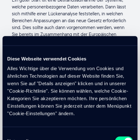
welche personenbezogene Daten verarbeiten. Dann lässt
sich mithilfe einer Lückenanalyse feststellen, in welchen
Bereichen Anpassungen an das neue Gesetz erforderlich
sind. Dies sollte auch dann vorgenommen werden, wenn
Sie bereits im Zusammenhang mit der Europäischen
Datenschutzgrundverordnung eine solche Analyse erstellt
haben. Das Schweizer DSG unterscheidet sich in diversen
Punkten von der europäischen Verordnung.
Diese Webseite verwendet Cookies
Dies sind einige Punkte, die Sie im Rahmen des neuen
Alles Wichtige über die Verwendung von Cookies und
Datenschutzgesetzes benötigen, beziehungsweise
ähnlichen Technologien auf dieser Website finden Sie,
überprüfen sollten:
wenn Sie auf "Details anzeigen" klicken und in unserer
"Cookie-Richtlinie". Sie können wählen, welche Cookie-
Datenschutzerklärung
Kategorien Sie akzeptieren möchten. Ihre persönlichen
Export von Daten
Einstellungen können Sie jederzeit unter dem Menüpunkt
Auskunftsrecht
"Cookie-Einstellungen" ändern.
Verträge für die Auftragsdatenverarbeitung
Pflichten für die Dokumentation
Einwilligungsauswahl
Data Breach Notifications