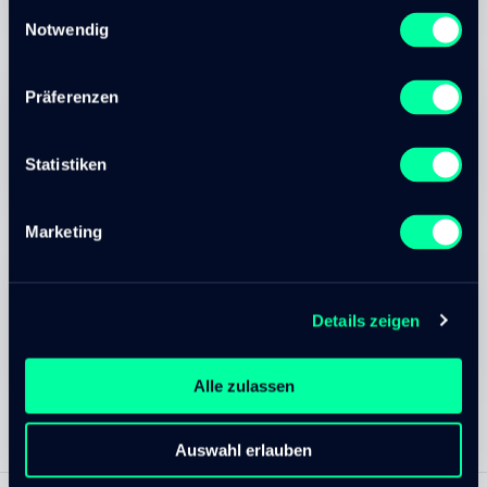
Einwilligungsauswahl
Notwendig
Platform as a Service (PaaS)
Präferenzen
cloudtec AG
Statistiken
06.Oct 2022
Marketing
Software as a Service (SaaS)
Details zeigen
cloudtec AG
06.Oct 2022
Alle zulassen
Auswahl erlauben