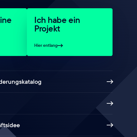
ine
Ich habe ein
Projekt
Hier entlang
rderungskatalog
ftsidee