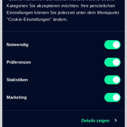
Kategorien Sie akzeptieren möchten. Ihre persönlichen
Einstellungen können Sie jederzeit unter dem Menüpunkt
"Cookie-Einstellungen" ändern.
OPAN SPITEX AG
e-Health Plattform
Einwilligungsauswahl
Notwendig
Rasch, sicher und rund um die Uhr online bei der
Spitex anmelden. OPAN ist die führende Online-
Plattform für Spitex-Dienstleistungen und wird seit 2012
Präferenzen
von cloudtec entwickelt. Gemeinsam mit dem Kunden
konnten wir die Plattform zum Erfolg führen.
Statistiken
Projekt ansehen
Marketing
Details zeigen