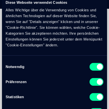
Diese Webseite verwendet Cookies
Alles Wichtige über die Verwendung von Cookies und
ähnlichen Technologien auf dieser Website finden Sie,
wenn Sie auf "Details anzeigen" klicken und in unserer
"Cookie-Richtlinie". Sie können wählen, welche Cookie-
Projektbeschrieb
Kategorien Sie akzeptieren möchten. Ihre persönlichen
Einstellungen können Sie jederzeit unter dem Menüpunkt
"Cookie-Einstellungen" ändern.
Die Sammelstiftung Symova ist eine unabhängige
Pensionskasse für Mittel- und Kleinunternehmen.
Gegründet aus Betrieben des öffentlichen Verkehrs und
der Tourismusbranche, steht die Symova Sammelstiftung
Einwilligungsauswahl
Notwendig
heute allen in der Schweiz ansässigen Unternehmungen
zur Verfügung. Die Stiftung setzt sich stark für die
nachhaltige Finanzierung der beruflichen Vorsorge ein.
Präferenzen
Herausforderung
Symova hat den Wunsch geäussert eine komplette
Statistiken
Neugestaltung ihrer Website vorzunehmen und das
Gesamtdesign der bestehenden Website zu