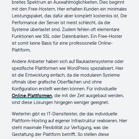
breites Spektrum an Auswahlmöglichkeiten. Dies beginnt
mit den Free-Hostern. Hier erhalten Kunden ein minimales
Leistungspaket, das dafür aber komplett kostenlos ist. Die
Performance der Server ist meist schlecht, da die
Systeme überlastet sind. Zudem fehlen oft elementare
Funktionen wie SSL oder Datenbanken. Ein Free-Hoster
ist somit keine Basis für eine professionelle Online-
Plattform.
Andere Anbieter haben sich auf Baukastensysteme oder
spezifische Plattformen wie WordPress spezialisiert. Hier
ist die Entwicklung einfach, da die modularen Systeme
oftmals über grafische Oberflächen und ohne
Konfiguration erstellt werden können. Für individuelle
Online-Plattformen
, die mit der Zeit ausgebaut werden,
sind diese Lösungen hingegen weniger geeignet.
Weiterhin gibt es IT-Dienstleister, die das individuelle
Plattform-Hosting auf eigener Infrastruktur realisieren. Hier
steht maximale Flexibilität zur Verfügung, was die
Gestaltung der Plattform betrifft. So stellen diese