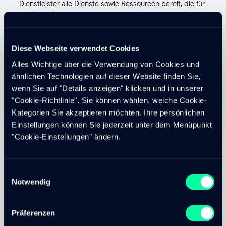
Dienstleister alle Dienste sowie Ressourcen bereit, die für
den Betrieb einer professionellen und komplexen Online-
Plattform erforderlich sind.
Diese Webseite verwendet Cookies
cloudtec AG
Alles Wichtige über die Verwendung von Cookies und
Wabernstrasse 40, 3007 Bern
ähnlichen Technologien auf dieser Website finden Sie,
cloudtec kontaktieren
wenn Sie auf "Details anzeigen" klicken und in unserer
"Cookie-Richtlinie". Sie können wählen, welche Cookie-
Erstellt am
Bearbeitet am
Kategorien Sie akzeptieren möchten. Ihre persönlichen
12. Apr 2023
17. Apr 2023
Einstellungen können Sie jederzeit unter dem Menüpunkt
"Cookie-Einstellungen" ändern.
Einwilligungsauswahl
WEITERFÜHRENDE INFORMATIONEN
Notwendig
Das könnte Sie auch
interessieren
Präferenzen