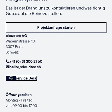
Das ist der Drang uns zu kontaktieren und was richtig
Gutes auf die Beine zu stellen.
Projektanfrage starten
cloudtec AG
Wabernstrasse 40
3007 Bern
Schweiz
+41 (0) 31 300 21 60
hello@cloudtec.ch
Service Desk
Öffnungszeiten
Montag - Freitag
von 09:00 bis 17:00