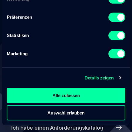
weiterhelfen?
Wählen Sie ein zutreffendes Thema…
Präferenzen
Statistiken
Ich brauche eine Plattform
Marketing
Mehr dazu
Ich habe ein Projekt
Details zeigen
Hier entlang
Alle zulassen
Auswahl erlauben
Ich habe einen Anforderungskatalog